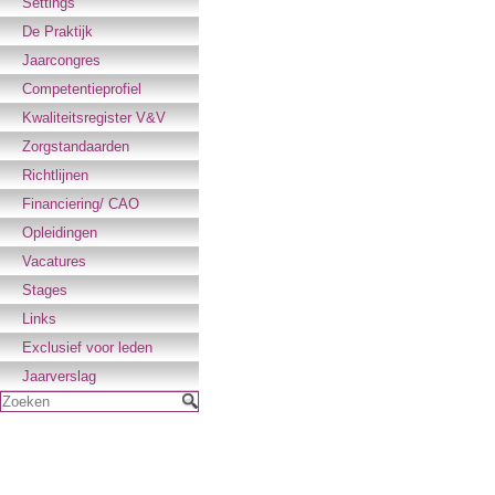
Settings
De Praktijk
Jaarcongres
Competentieprofiel
Kwaliteitsregister V&V
Zorgstandaarden
Richtlijnen
Financiering/ CAO
Opleidingen
Vacatures
Stages
Links
Exclusief voor leden
Jaarverslag
Zoeken