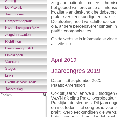
Settings
zorg aan patiënten met een chroni
het gebied van preventie en intensie
De Praktijk
kwaliteit- en deskundigheidsbevord
Jaarcongres
praktijkverpleegkundige en praktijk
Competentieprofiel
De afdeling heeft verschillende s
o.a. andere beroepsverenigingen, h
Kwaliteitsregister V&V
patiëntenorganisaties.
Zorgstandaarden
Op de website is informatie te vind
Richtlijnen
activiteiten.
Financiering/ CAO
Opleidingen
April 2019
Vacatures
Stages
Jaarcongres 2019
Links
Datum: 19 september 2025
Exclusief voor leden
Plaats: Amersfoort
Jaarverslag
Ook dit jaar willen we u uitnodigen
Zoeken
V&VN afdeling Praktijkverpleegkun
Praktijkondersteuners. Dit jaarcong
en niet-leden. Het congres is voor 
praktijkverpleegkundigen die werkz
huisartsenpraktijk, verstandelijkge