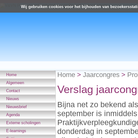
Wij gebruiken cookies voor het bijhouden van bezoekersstati
Home
>
Jaarcongres
>
Pro
Home
Algemeen
Verslag jaarcon
Contact
Nieuws
Bijna net zo bekend al
Nieuwsbrief
september is inmiddel
Agenda
Praktijkverpleegkundig
Externe scholingen
donderdag in septembe
E-learnings