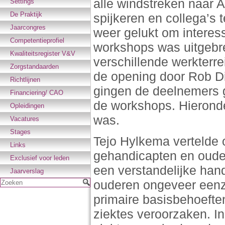
alle windstreken naar A
Settings
De Praktijk
spijkeren en collega’s
Jaarcongres
weer gelukt om interes
Competentieprofiel
workshops was uitgebre
Kwaliteitsregister V&V
verschillende werkterr
Zorgstandaarden
de opening door Rob D
Richtlijnen
gingen de deelnemers 
Financiering/ CAO
de workshops. Hieronder
Opleidingen
was.
Vacatures
Stages
Tejo Hylkema vertelde 
Links
gehandicapten en oude
Exclusief voor leden
een verstandelijke han
Jaarverslag
ouderen ongeveer eenze
Zoeken
primaire basisbehoefte
ziektes veroorzaken. I