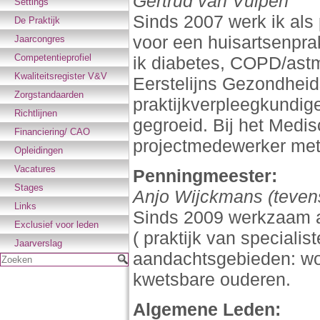
Gertrud van Vulpen
Settings
Sinds 2007 werk ik als 
De Praktijk
voor een huisartsenpra
Jaarcongres
Competentieprofiel
ik diabetes, COPD/ast
Kwaliteitsregister V&V
Eerstelijns Gezondheids
Zorgstandaarden
praktijkverpleegkundig
Richtlijnen
gegroeid. Bij het Medi
Financiering/ CAO
projectmedewerker me
Opleidingen
Vacatures
Penningmeester:
Stages
Anjo Wijckmans (tevens
Links
Sinds 2009 werkzaam al
Exclusief voor leden
( praktijk van special
Jaarverslag
aandachtsgebieden: won
Zoeken
kwetsbare ouderen.
Algemene Leden: