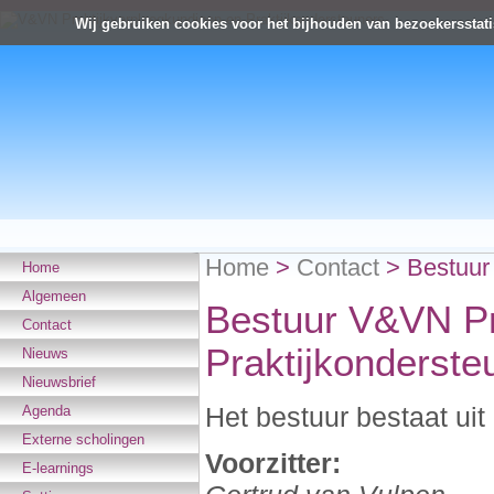
Wij gebruiken cookies voor het bijhouden van bezoekersstati
Home
>
Contact
>
Bestuur
Home
Algemeen
Bestuur V&VN Pr
Contact
Praktijkonderste
Nieuws
Nieuwsbrief
Het bestuur bestaat uit
Agenda
Externe scholingen
Voorzitter:
E-learnings