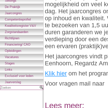
Settings
mogelijkheid om veel ke
De Praktijk
dag. Het jaarcongres o
Jaarcongres
op inhoud en kwaliteit
Competentieprofiel
te bezoeken van 1,5 uu
Kwaliteitsregister V&V
duren garanderen we je
Zorgstandaarden
verdieping door een des
Richtlijnen
Financiering/ CAO
een ervaren (praktijk)
Opleidingen
Het jaarcongres vindt 
Vacatures
Eenhoorn, Regardz Ame
Stages
Links
Klik hier
om het progra
Exclusief voor leden
Voor vragen mail naar
Jaarverslag
Zoeken
Lees meer: