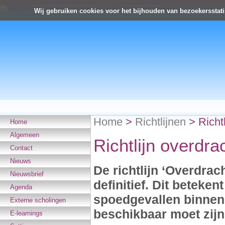
Wij gebruiken cookies voor het bijhouden van bezoekersstati
Home
>
Richtlijnen
>
Richt
Home
Algemeen
Richtlijn overdr
Contact
Nieuws
De richtlijn ‘Overdrac
Nieuwsbrief
definitief. Dit beteken
Agenda
spoedgevallen binnen 
Externe scholingen
beschikbaar moet zijn
E-learnings