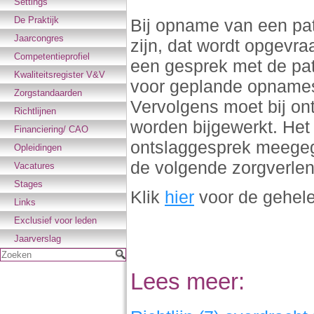
Settings
De Praktijk
Bij opname van een pat
Jaarcongres
zijn, dat wordt opgevra
Competentieprofiel
een gesprek met de pati
Kwaliteitsregister V&V
voor geplande opnames 
Zorgstandaarden
Vervolgens moet bij ont
Richtlijnen
worden bijgewerkt. Het
Financiering/ CAO
ontslaggesprek meegeg
Opleidingen
de volgende zorgverle
Vacatures
Stages
Klik
hier
voor de gehele 
Links
Exclusief voor leden
Jaarverslag
Zoeken
Lees meer: