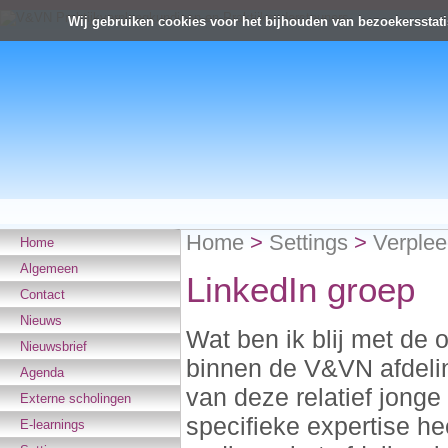
Wij gebruiken cookies voor het bijhouden van bezoekersstati
Home
>
Settings
>
Verple
Home
Algemeen
LinkedIn groep
Contact
Nieuws
Wat ben ik blij met de 
Nieuwsbrief
binnen de V&VN afdelin
Agenda
van deze relatief jong
Externe scholingen
specifieke expertise h
E-learnings