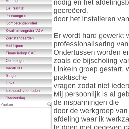
nodig en het afdelingsb
Settings
De Praktijk
gecreëerd,
Jaarcongres
door het installeren va
Competentieprofiel
Kwaliteitsregister V&V
Er wordt hard gewerkt 
Zorgstandaarden
professionalisering van
Richtlijnen
Ondertussen worden er o
Financiering/ CAO
zoals de bijscholing va
Opleidingen
LinkeIn groep gestart, 
Vacatures
praktische
Stages
Links
vragen zodat niet ieder
Exclusief voor leden
Mij persoonlijk is al g
Jaarverslag
de inspanningen die
Zoeken
door de werkgroep van d
afdeling waar ik werkz
te doen met gegeven da