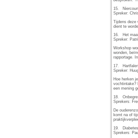
15. Niercoun
Spreker: Chri
Tijdens deze 
dient te word
16. Het maakt
Spreker: Patr
Workshop wond
wonden, beïnv
rapportage. I
17. Hartfale
Spreker: Huug
Hoe herken je
vochtintake? 
een mening ge
18. Onbegrep
Sprekers: Fre
De ouderenzor
komt na of t
praktijkverpl
19. Diabetes
Sprekers: Pau