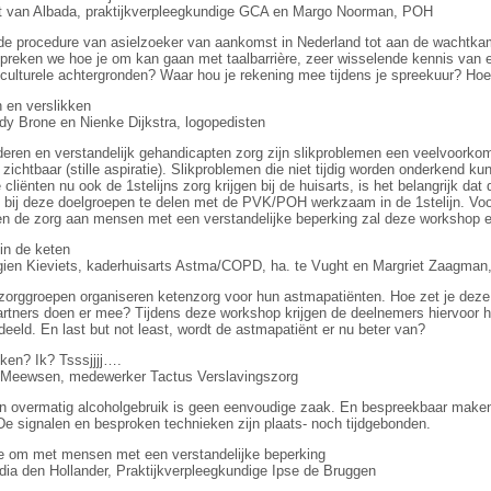
it van Albada, praktijkverpleegkundige GCA en Margo Noorman, POH
de procedure van asielzoeker van aankomst in Nederland tot aan de wachtkame
reken we hoe je om kan gaan met taalbarrière, zeer wisselende kennis van e
n culturele achtergronden? Waar hou je rekening mee tijdens je spreekuur? 
en verslikken
y Brone en Nienke Dijkstra, logopedisten
eren en verstandelijk gehandicapten zorg zijn slikproblemen een veelvoorkom
 zichtbaar (stille aspiratie). Slikproblemen die niet tijdig worden onderkend k
cliënten nu ook de 1stelijns zorg krijgen bij de huisarts, is het belangrijk dat
n bij deze doelgroepen te delen met de PVK/POH werkzaam in de 1stelijn. 
n de zorg aan mensen met een verstandelijke beperking zal deze workshop ee
 de keten
gien Kieviets, kaderhuisarts Astma/COPD, ha. te Vught en Margriet Zaagman
orggroepen organiseren ketenzorg voor hun astmapatiënten. Hoe zet je deze 
rtners doen er mee? Tijdens deze workshop krijgen de deelnemers hiervoor 
deeld. En last but not least, wordt de astmapatiënt er nu beter van?
ken? Ik? Tsssjjjj….
 Meewsen, medewerker Tactus Verslavingszorg
n overmatig alcoholgebruik is geen eenvoudige zaak. En bespreekbaar make
De signalen en besproken technieken zijn plaats- noch tijdgebonden.
e om met mensen met een verstandelijke beperking
dia den Hollander, Praktijkverpleegkundige Ipse de Bruggen