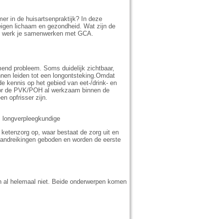
r in de huisartsenpraktijk? In deze
igen lichaam en gezondheid. Wat zijn de
Hoe werk je samenwerken met GCA.
end probleem. Soms duidelijk zichtbaar,
unnen leiden tot een longontsteking.Omdat
 de kennis op het gebied van eet-/drink- en
Voor de PVK/POH al werkzaam binnen de
n opfrisser zijn.
, longverpleegkundige
ketenzorg op, waar bestaat de zorg uit en
handreikingen geboden en worden de eerste
n al helemaal niet. Beide onderwerpen komen