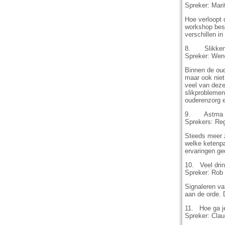
Spreker: Mar
Hoe verloopt 
workshop besp
verschillen i
8. Slikken 
Spreker: Wend
Binnen de oud
maar ook niet
veel van deze 
slikprobleme
ouderenzorg e
9. Astma in
Sprekers: Re
Steeds meer z
welke ketenpa
ervaringen ge
10. Veel drin
Spreker: Rob
Signaleren va
aan de orde. 
11. Hoe ga j
Spreker: Clau