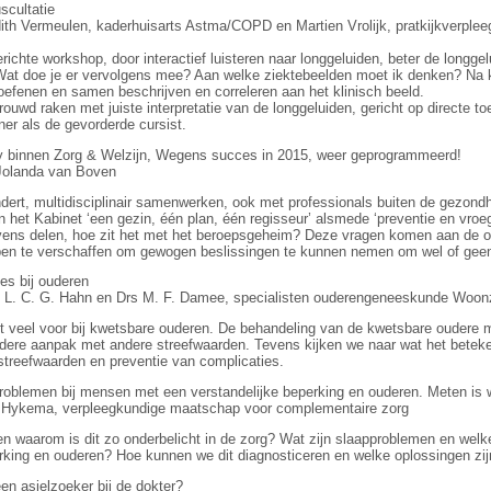
ultatie
ith Vermeulen, kaderhuisarts Astma/COPD en Martien Vrolijk, pratkijkverple
erichte workshop, door interactief luisteren naar longgeluiden, beter de longg
Wat doe je er vervolgens mee? Aan welke ziektebeelden moet ik denken? Na kor
oefenen en samen beschrijven en correleren aan het klinisch beeld.
rouwd raken met juiste interpretatie van de longgeluiden, gericht op directe to
ner als de gevorderde cursist.
innen Zorg & Welzijn, Wegens succes in 2015, weer geprogrammeerd!
 Jolanda van Boven
dert, multidisciplinair samenwerken, ook met professionals buiten de gezond
n het Kabinet ‘een gezin, één plan, één regisseur’ alsmede ‘preventie en vroe
ens delen, hoe zit het met het beroepsgeheim? Deze vragen komen aan de or
en te verschaffen om gewogen beslissingen te kunnen nemen om wel of gee
 bij ouderen
s L. C. G. Hahn en Drs M. F. Damee, specialisten ouderengeneeskunde Woon
 veel voor bij kwetsbare ouderen. De behandeling van de kwetsbare oudere m
dere aanpak met andere streefwaarden. Tevens kijken we naar wat het bete
treefwaarden en preventie van complicaties.
lemen bij mensen met een verstandelijke beperking en ouderen. Meten is 
o Hykema, verpleegkundige maatschap voor complementaire zorg
en waarom is dit zo onderbelicht in de zorg? Wat zijn slaapproblemen en we
king en ouderen? Hoe kunnen we dit diagnosticeren en welke oplossingen zij
asielzoeker bij de dokter?