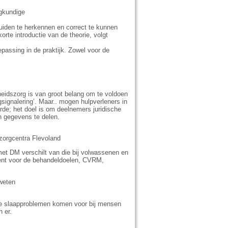
egkundige
eluiden te herkennen en correct te kunnen
te introductie van de theorie, volgt
epassing in de praktijk. Zowel voor de
heidszorg is van groot belang om te voldoen
gsignalering’. Maar.. mogen hulpverleners in
de; het doel is om deelnemers juridische
n gegevens te delen.
zorgcentra Flevoland
et DM verschilt van die bij volwassenen en
kent voor de behandeldoelen, CVRM,
weten
lke slaapproblemen komen voor bij mensen
n er.