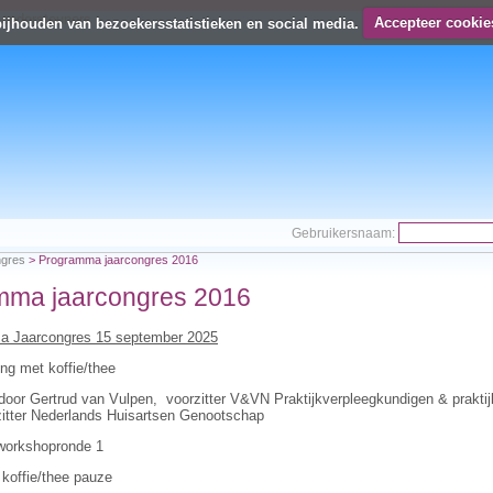
bijhouden van bezoekersstatistieken en social media.
Accepteer cookie
Gebruikersnaam:
ngres
>
Programma jaarcongres 2016
mma jaarcongres 2016
 Jaarcongres 15 september 2025
ing met koffie/thee
door Gertrud van Vulpen, voorzitter V&VN Praktijkverpleegkundigen & praktij
itter Nederlands Huisartsen Genootschap
 workshopronde 1
 koffie/thee pauze