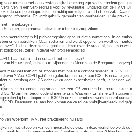
g voor mensen met een verstandelijke beperking zijn veel veranderingen gaan
of verblijven in een verpleeghuis voor bv revalidatie. Ondanks dat de PVK/P
ezelfde competentieprofielen en richtlijnen volgen, blijft het een vak. Daarom
tergrond informatie. Er wordt gebruik gemaakt van voorbeelden uit de praktijk.
met mantelzorgers
ile Scholten, programmamedewerker informele zorg Vilans
 van mantelzorgers bij probleemgedrag gebeurt niet automatisch. In de thuissi
rsteunen en betrekken. Maar zodra iemand wordt opgenomen wordt de mantelz
het over? Tijdens deze sessie gaat u in debat over de vraag of, hoe en in we
et zorgproces, zeker in geval van probleemgedrag.
OPD: baat het niet, dan schaadt het niet… toch?
te van Nieuwenhof, huisarts te Nijmegen en Maria van de Boogaard, longverp
eeds meer geluiden om te stoppen met inhalatie corticosteroïden (ICS) bij COPD
erdreven? Veel COPD patiënten gebruiken namelijk een ICS. Kan dat eigenl
ënt al jarenlang een ICS gebruikt en geen exacerbaties heeft, is het dan w
m?)
rijven veel huisartsen nog steeds snel een ICS voor met het motto: je weet n
d COPD om hier terughoudend mee te zijn. Waarom? En als je wilt stoppen 
begeleiden bij het stoppen met ICS? In deze interactieve workshop zal aandac
ij COPD. Daarnaast zal aan bod komen welke rol de praktijkverpleegkundige/
e.
acie
o van Woerkom, IVM, niet praktiserend huisarts
ijken bij het uitvoeren van een medicatiereviews. In deze workshop wordt de
oe maak je goede samenwerkingsafspraken met de apotheek? Hoe borg je med