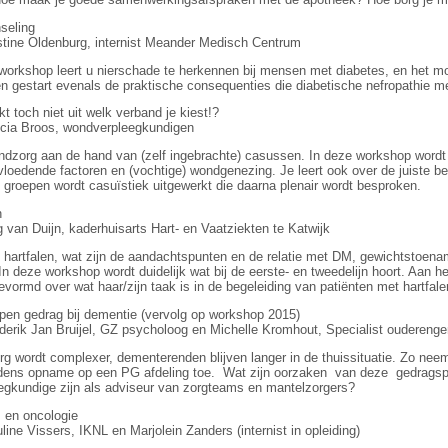
seling
stine Oldenburg, internist Meander Medisch Centrum
workshop leert u nierschade te herkennen bij mensen met diabetes, en het 
en gestart evenals de praktische consequenties die diabetische nefropathie m
 toch niet uit welk verband je kiest!?
icia Broos, wondverpleegkundigen
zorg aan de hand van (zelf ingebrachte) casussen. In deze workshop wordt 
loedende factoren en (vochtige) wondgenezing. Je leert ook over de juiste b
n groepen wordt casuïstiek uitgewerkt die daarna plenair wordt besproken.
n
 van Duijn, kaderhuisarts Hart- en Vaatziekten te Katwijk
 hartfalen, wat zijn de aandachtspunten en de relatie met DM, gewichtstoenam
In deze workshop wordt duidelijk wat bij de eerste- en tweedelijn hoort. Aan
vormd over wat haar/zijn taak is in de begeleiding van patiënten met hartfalen
en gedrag bij dementie (vervolg op workshop 2015)
derik Jan Bruijel, GZ psycholoog en Michelle Kromhout, Specialist ouderen
g wordt complexer, dementerenden blijven langer in de thuissituatie. Zo nee
ijdens opname op een PG afdeling toe. Wat zijn oorzaken van deze gedragsp
eegkundige zijn als adviseur van zorgteams en mantelzorgers?
 en oncologie
line Vissers, IKNL en Marjolein Zanders (internist in opleiding)