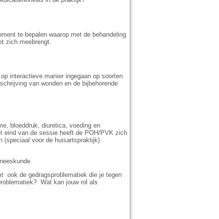
moment te bepalen waarop met de behandeling
et zich meebrengt.
op interactieve manier ingegaan op soorten
eschrijving van wonden en de bijbehorende
e, bloeddruk, diuretica, voeding en
 het eind van de sessie heeft de POH/PVK zich
 (speciaal voor de huisartspraktijk).
geneeskunde
mt ook de gedragsproblematiek die je tegen
roblematiek? Wat kan jouw rol als