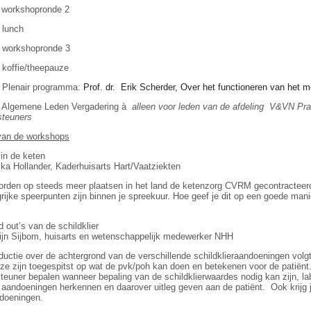
5 workshopronde 2
 lunch
0 workshopronde 3
 koffie/theepauze
5 Plenair programma:
Prof. dr. Erik Scherder, Over het functioneren van het m
5 Algemene Leden Vergadering à
alleen voor leden van de afdeling V&VN Pra
steuners
 van de workshops
 de keten
ka Hollander, Kaderhuisarts Hart/Vaatziekten
orden op steeds meer plaatsen in het land de ketenzorg CVRM gecontracteer
rijke speerpunten zijn binnen je spreekuur. Hoe geef je dit op een goede m
out’s van de schildklier
ijn Sijbom, huisarts en wetenschappelijk medewerker NHH
oductie over de achtergrond van de verschillende schildklieraandoeningen volg
e zijn toegespitst op wat de pvk/poh kan doen en betekenen voor de patiën
steuner bepalen wanneer bepaling van de schildklierwaardes nodig kan zijn, la
andoeningen herkennen en daarover uitleg geven aan de patiënt. Ook krijg j
ndoeningen.