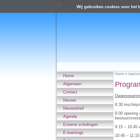
Wij gebruiken cookies voor het 
Home
>
Jaarco
Home
Progra
Algemeen
Contact
Dagprogramma
Nieuws
8.30 inschrijv
Nieuwsbrief
9.00 opening 
Agenda
bestuursvoorz
Externe scholingen
9.15 – 10.45
E-learnings
10.45 – 11.15