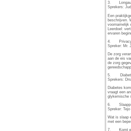
3. Longausc
Sprekers: Jud
Een praktijkg
beschrijven. 
voornamelijk 
Leerdoel: vert
ervaren begin
4. Privacy b
Spreker: Mr.
De zorg veran
aan de eis va
de zorg gegev
gereedschapp
5. Diabetes
Sprekers: Dr
Diabetes komt
vraagt een an
glykemische s
6. Slaapprob
Spreker: Tej
Wat is slaap 
met een beper
7. Komt een 