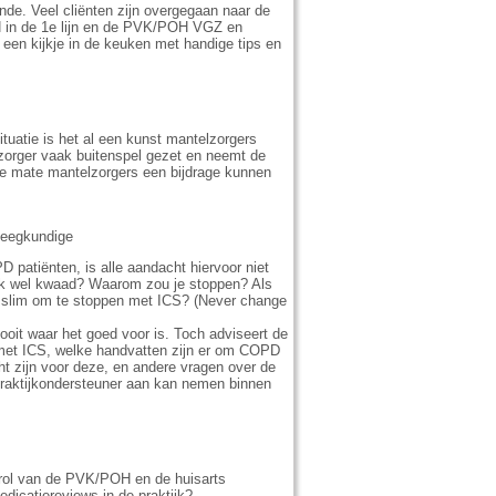
de. Veel cliënten zijn overgegaan naar de
OH in de 1e lijn en de PVK/POH VGZ en
 een kijkje in de keuken met handige tips en
tuatie is het al een kunst mantelzorgers
orger vaak buitenspel gezet en neemt de
lke mate mantelzorgers een bijdrage kunnen
leegkundige
 patiënten, is alle aandacht hiervoor niet
ijk wel kwaad? Waarom zou je stoppen? Als
el slim om te stoppen met ICS? (Never change
ooit waar het goed voor is. Toch adviseert de
met ICS, welke handvatten zijn er om COPD
ht zijn voor deze, en andere vragen over de
praktijkondersteuner aan kan nemen binnen
 rol van de PVK/POH en de huisarts
icatiereviews in de praktijk?