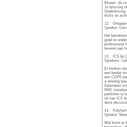
Binnen de zor
1e lijnszorg 
Ouderenzorg d
tricks en ach
12. Omgaan 
Spreker: Cec
Het betrekken
goed te onde
professional 
leveren aan h
13. ICS bij C
Sprekers: Lot
Er klinken st
een beetje ov
een COPD pati
a winning tea
Daarnaast sch
NHG standaar
patiënten te 
rol van ICS b
deze discussi
14. Polyfarm
Spreker: Menn
Wat komt er k
besproken. H