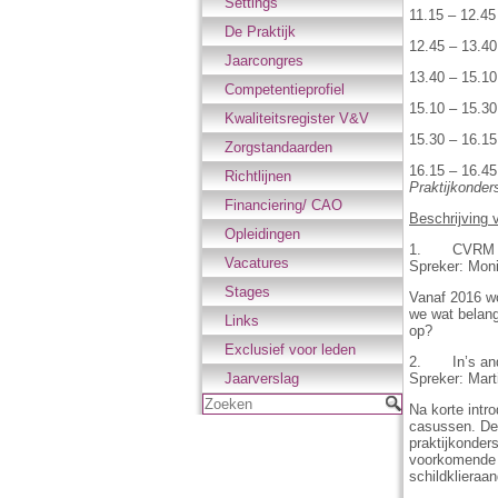
Settings
11.15 – 12.4
De Praktijk
12.45 – 13.40
Jaarcongres
13.40 – 15.1
Competentieprofiel
15.10 – 15.30
Kwaliteitsregister V&V
15.30 – 16.1
Zorgstandaarden
16.15 – 16.4
Richtlijnen
Praktijkonder
Financiering/ CAO
Beschrijving
Opleidingen
1. CVRM in
Vacatures
Spreker: Moni
Stages
Vanaf 2016 w
we wat belang
Links
op?
Exclusief voor leden
2. In’s and 
Spreker: Mart
Jaarverslag
Zoeken
Na korte intr
casussen. Dez
praktijkonder
voorkomende a
schildklieraa