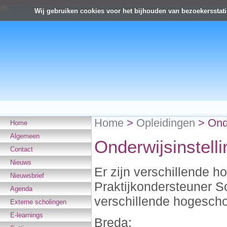
Wij gebruiken cookies voor het bijhouden van bezoekersstati
Home
>
Opleidingen
>
Ond
Home
Algemeen
Onderwijsinstell
Contact
Nieuws
Er zijn verschillende h
Nieuwsbrief
Praktijkondersteuner S
Agenda
verschillende hogesch
Externe scholingen
E-learnings
Breda: