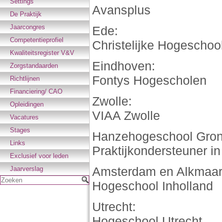
Settings
Avansplus
De Praktijk
Jaarcongres
Ede:
Competentieprofiel
Christelijke Hogeschoo
Kwaliteitsregister V&V
Eindhoven:
Zorgstandaarden
Fontys Hogescholen
Richtlijnen
Financiering/ CAO
Zwolle:
Opleidingen
VIAA Zwolle
Vacatures
Stages
Hanzehogeschool Gron
Links
Praktijkondersteuner in
Exclusief voor leden
Amsterdam en Alkmaar
Jaarverslag
Zoeken
Hogeschool Inholland
Utrecht:
Hogeschool Utrecht