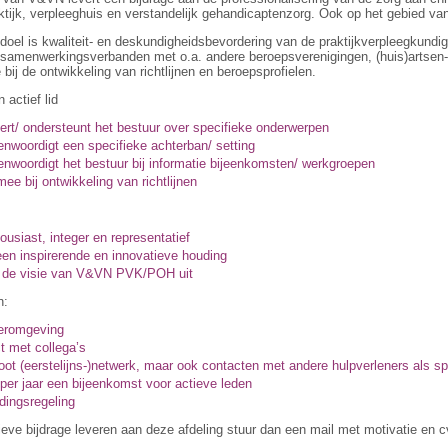
ktijk, verpleeghuis en verstandelijk gehandicaptenzorg. Ook op het gebied van p
doel is kwaliteit- en deskundigheidsbevordering van de praktijkverpleegkundig
 samenwerkingsverbanden met o.a. andere beroepsverenigingen, (huis)artsen-
bij de ontwikkeling van richtlijnen en beroepsprofielen.
 actief lid
ert/ ondersteunt het bestuur over specifieke onderwerpen
enwoordigt een specifieke achterban/ setting
enwoordigt het bestuur bij informatie bijeenkomsten/ werkgroepen
ee bij ontwikkeling van richtlijnen
ousiast, integer en representatief
een inspirerende en innovatieve houding
 de visie van V&VN PVK/POH uit
n:
eromgeving
t met collega’s
oot (eerstelijns-)netwerk, maar ook contacten met andere hulpverleners als 
 per jaar een bijeenkomst voor actieve leden
dingsregeling
ctieve bijdrage leveren aan deze afdeling stuur dan een mail met motivatie en c