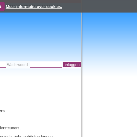
s
Meer informatie over cookies.
Wachtwoord:
ers
dersteuners.
onisch zieke patiënten binnen