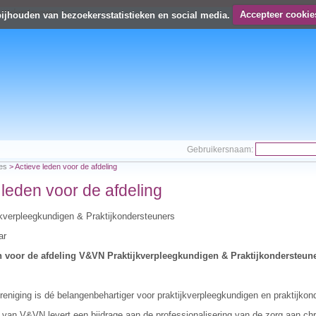
bijhouden van bezoekersstatistieken en social media.
Accepteer cookie
Gebruikersnaam:
es
>
Actieve leden voor de afdeling
 leden voor de afdeling
kverpleegkundigen & Praktijkondersteuners
ar
n voor de afdeling V&VN Praktijkverpleegkundigen & Praktijkondersteun
eniging is dé belangenbehartiger voor praktijkverpleegkundigen en praktijkon
 van V&VN levert een bijdrage aan de professionalisering van de zorg aan chr