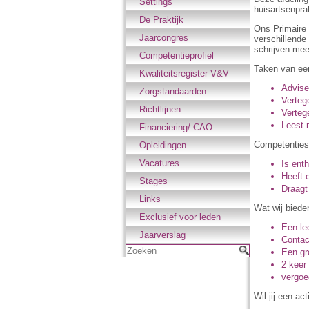
Settings
huisartsenpra
De Praktijk
Ons Primaire 
Jaarcongres
verschillende
schrijven mee 
Competentieprofiel
Taken van een
Kwaliteitsregister V&V
Advise
Zorgstandaarden
Verteg
Richtlijnen
Verteg
Leest m
Financiering/ CAO
Competenties
Opleidingen
Vacatures
Is enth
Heeft 
Stages
Draagt
Links
Wat wij biede
Exclusief voor leden
Een le
Jaarverslag
Contac
Zoeken
Een gr
2 keer
vergoe
Wil jij een a