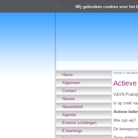
Wij gebruiken cookies voor het 
Home
>
Vacatur
Home
Actieve
Algemeen
Contact
V&VN Praktij
Nieuws
is op zoek na
Nieuwsbrief
Actieve lede
Agenda
Wie zijn wij?
Externe scholingen
De beroepsver
E-learnings
Deze afdeling