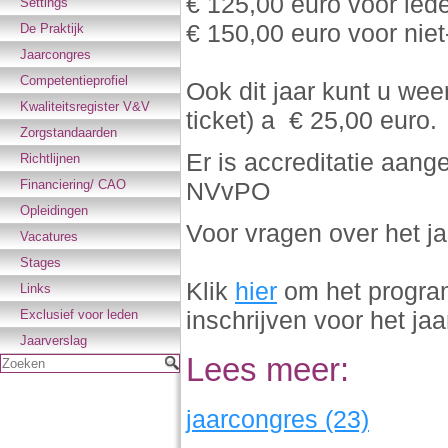
€ 125,00 euro voor le
Settings
€ 150,00 euro voor nie
De Praktijk
Jaarcongres
Competentieprofiel
Ook dit jaar kunt u wee
Kwaliteitsregister V&V
ticket) a € 25,00 euro.
Zorgstandaarden
Er is accreditatie aang
Richtlijnen
Financiering/ CAO
NVvPO
Opleidingen
Voor vragen over het j
Vacatures
Stages
Klik
hier
om het program
Links
inschrijven voor het ja
Exclusief voor leden
Jaarverslag
Lees meer:
Zoeken
jaarcongres (23)