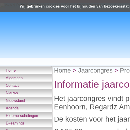
Wij gebruiken cookies voor het bijhouden van bezoekersstati
Home
>
Jaarcongres
>
Pro
Home
Algemeen
Informatie jaarc
Contact
Nieuws
Het jaarcongres vindt 
Nieuwsbrief
Eenhoorn, Regardz Ame
Agenda
Externe scholingen
De kosten voor het ja
E-learnings