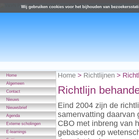
Wij gebruiken cookies voor het bijhouden van bezoekersstati
Home
>
Richtlijnen
>
Richt
Home
Algemeen
Richtlijn behand
Contact
Nieuws
Eind 2004 zijn de richt
Nieuwsbrief
samenvatting daarvan ge
Agenda
CBO met inbreng van he
Externe scholingen
gebaseerd op wetenscha
E-learnings