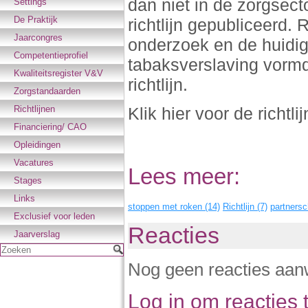
dan niet in de zorgsect
Settings
De Praktijk
richtlijn gepubliceerd.
Jaarcongres
onderzoek en de huidig
Competentieprofiel
tabaksverslaving vormd
Kwaliteitsregister V&V
richtlijn.
Zorgstandaarden
Richtlijnen
Klik hier voor de richtli
Financiering/ CAO
Opleidingen
Vacatures
Lees meer:
Stages
Links
stoppen met roken (14)
Richtlijn (7)
partnersc
Exclusief voor leden
Reacties
Jaarverslag
Zoeken
Nog geen reacties aan
Log in om reacties t