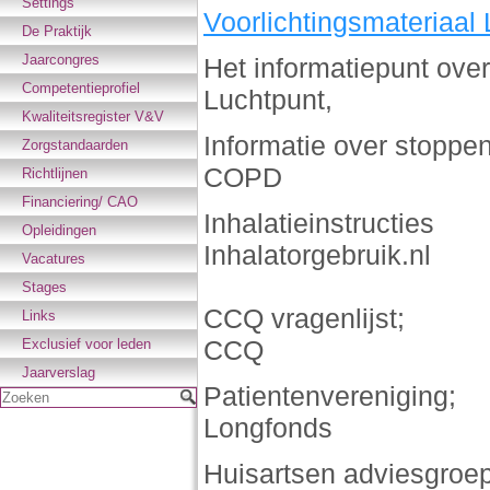
Settings
Voorlichtingsmateriaal
De Praktijk
Jaarcongres
Het informatiepunt ov
Competentieprofiel
Luchtpunt,
Kwaliteitsregister V&V
Informatie over stoppe
Zorgstandaarden
COPD
Richtlijnen
Financiering/ CAO
Inhalatieinstructies
Opleidingen
Inhalatorgebruik.nl
Vacatures
Stages
CCQ vragenlijst;
Links
CCQ
Exclusief voor leden
Jaarverslag
Patientenvereniging;
Zoeken
Longfonds
Huisartsen adviesgroep