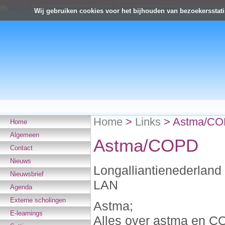
Wij gebruiken cookies voor het bijhouden van bezoekersstati
Home
>
Links
>
Astma/C
Home
Algemeen
Astma/COPD
Contact
Nieuws
Longalliantienederland
Nieuwsbrief
LAN
Agenda
Externe scholingen
Astma;
E-learnings
Alles over astma en 