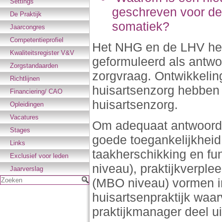
Settings
geschreven voor de 
De Praktijk
somatiek?
Jaarcongres
Competentieprofiel
Het NHG en de LHV he
Kwaliteitsregister V&V
geformuleerd als antw
Zorgstandaarden
zorgvraag. Ontwikkeli
Richtlijnen
huisartsenzorg hebben 
Financiering/ CAO
huisartsenzorg.
Opleidingen
Vacatures
Om adequaat antwoord 
Stages
goede toegankelijkheid
Links
taakherschikking en fun
Exclusief voor leden
niveau), praktijkverple
Jaarverslag
(MBO niveau) vormen i
Zoeken
huisartsenpraktijk waa
praktijkmanager deel u