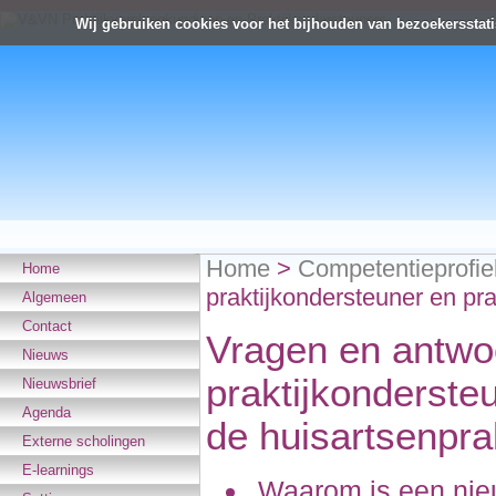
Wij gebruiken cookies voor het bijhouden van bezoekersstati
Home
>
Competentieprofie
Home
praktijkondersteuner en pra
Algemeen
Contact
Vragen en antwo
Nieuws
praktijkonderste
Nieuwsbrief
Agenda
de huisartsenprak
Externe scholingen
E-learnings
Waarom is een nieu