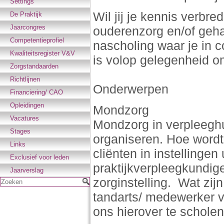
Settings
Wil jij je kennis verbr
De Praktijk
Jaarcongres
ouderenzorg en/of geh
Competentieprofiel
nascholing waar je in c
Kwaliteitsregister V&V
is volop gelegenheid o
Zorgstandaarden
Richtlijnen
Onderwerpen
Financiering/ CAO
Opleidingen
Mondzorg
Vacatures
Mondzorg in verpleeghu
Stages
organiseren. Hoe wordt 
Links
cliënten in instellinge
Exclusief voor leden
praktijkverpleegkundig
Jaarverslag
zorginstelling. Wat zij
Zoeken
tandarts/ medewerker
ons hierover te scholen