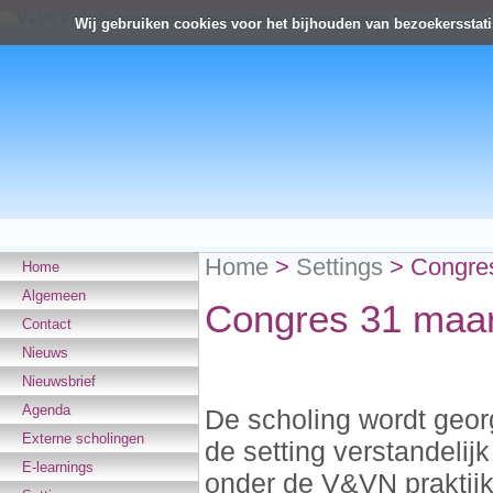
Wij gebruiken cookies voor het bijhouden van bezoekersstati
Home
>
Settings
>
Congre
Home
Algemeen
Congres 31 maar
Contact
Nieuws
Nieuwsbrief
Agenda
De scholing wordt geor
Externe scholingen
de setting verstandelij
E-learnings
onder de V&VN praktijk