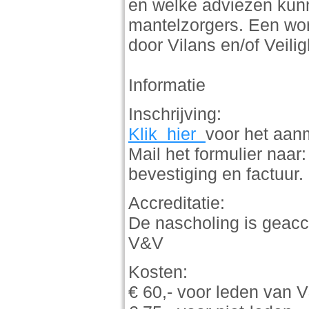
en welke adviezen kun
mantelzorgers. Een wo
door Vilans en/of Veili
Informatie
Inschrijving:
Klik hier
voor het aanm
Mail het formulier naa
bevestiging en factuur.
Accreditatie:
De nascholing is geaccr
V&V
Kosten:
€ 60,- voor leden van