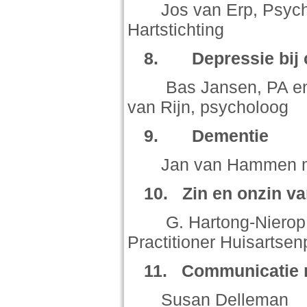
Jos van Erp, Psychol
Hartstichting
8.
Depressie bij
Bas Jansen, PA en pr
van Rijn, psycholoog
9.
Dementie
Jan van Hammen met i
10.
Zin en onzin v
G. Hartong-Nierop, a
Practitioner Huisartsenp
11.
Communicatie 
Susan Delleman