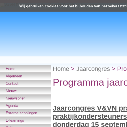
Wij gebruiken cookies voor het bijhouden van bezoekersstati
Home
>
Jaarcongres
>
Pro
Home
Algemeen
Programma jaar
Contact
Nieuws
Nieuwsbrief
Agenda
Jaarcongres V&VN pra
Externe scholingen
praktijkondersteuner
E-learnings
donderdag 15 septem