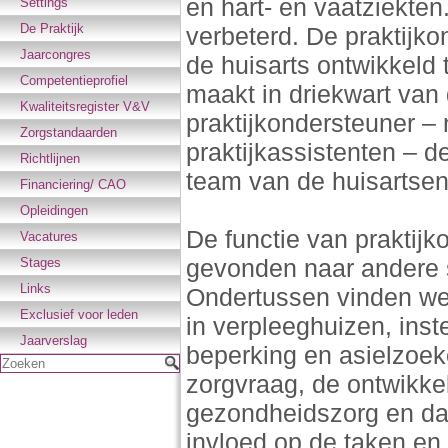
en hart- en vaatziekten
Settings
De Praktijk
verbeterd. De praktijk
Jaarcongres
de huisarts ontwikkeld 
Competentieprofiel
maakt in driekwart van
Kwaliteitsregister V&V
praktijkondersteuner –
Zorgstandaarden
praktijkassistenten – de
Richtlijnen
team van de huisartsenp
Financiering/ CAO
Opleidingen
De functie van praktij
Vacatures
gevonden naar andere s
Stages
Links
Ondertussen vinden we
Exclusief voor leden
in verpleeghuizen, ins
Jaarverslag
beperking en asielzoe
Zoeken
zorgvraag, de ontwikke
gezondheidszorg en da
invloed op de taken en 