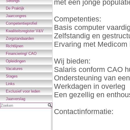
met een jonge populatie
Settings
De Praktijk
Jaarcongres
Competenties:
Competentieprofiel
Basis computer vaardi
Kwaliteitsregister V&V
Zelfstandig en gestruc
Zorgstandaarden
Ervaring met Medicom 
Richtlijnen
Financiering/ CAO
Wij bieden:
Opleidingen
Salaris conform CAO hu
Vacatures
Ondersteuning van een
Stages
Links
Werkdagen in overleg
Exclusief voor leden
Een gezellig en enthou
Jaarverslag
Zoeken
Contactinformatie: