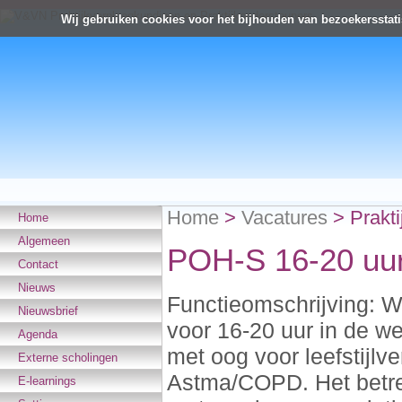
Wij gebruiken cookies voor het bijhouden van bezoekersstati
Home
>
Vacatures
>
Prakt
Home
Algemeen
POH-S 16-20 uur
Contact
Nieuws
Functieomschrijving: 
Nieuwsbrief
voor 16-20 uur in de we
Agenda
met oog voor leefstijl
Externe scholingen
Astma/COPD. Het betre
E-learnings