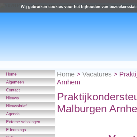
Wij gebruiken cookies voor het bijhouden van bezoekersstati
Home
>
Vacatures
>
Prakt
Home
Arnhem
Algemeen
Contact
Praktijkonderste
Nieuws
Malburgen Arnh
Nieuwsbrief
Agenda
Externe scholingen
E-learnings