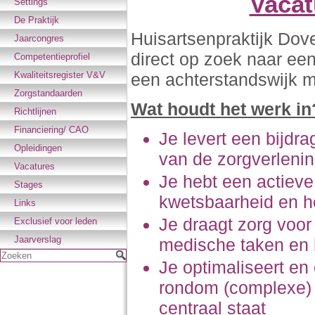
Vaca
Settings
De Praktijk
Huisartsenpraktijk Dov
Jaarcongres
direct op zoek naar een
Competentieprofiel
een achterstandswijk me
Kwaliteitsregister V&V
Zorgstandaarden
Wat houdt het werk in
Richtlijnen
Financiering/ CAO
Je levert een bijdra
Opleidingen
van de zorgverleni
Vacatures
Je hebt een actieve
Stages
kwetsbaarheid en h
Links
Je draagt zorg voor
Exclusief voor leden
Jaarverslag
medische taken en
Zoeken
Je optimaliseert en
rondom (complexe) z
centraal staat